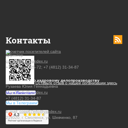
Контакты
Директор
copp67info@yandex.ru
+7 (4812) 30-25-72; +7 (4812) 31-34-87
Специалист по кадровому делопроизводству
Оставьте отзыв о нашей организации здесь
Рузаева Юлия Геннадьевна
copp67info@yandex.ru
Мы в Вконтакте!
+7 (4812) 31-34-87
Мы в Телеграмм!
E-mail:
copp67info@yandex.ru
214020, г. Смоленск, ул. Шевченко, 87