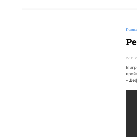
Главна
Р
27.11.
В иг
прой
«Шеф