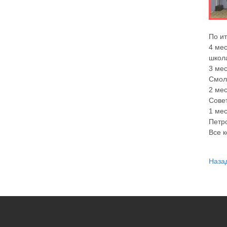
По и
4 ме
школ
3 ме
Смол
2 ме
Сове
1 ме
Петр
Все 
Наза