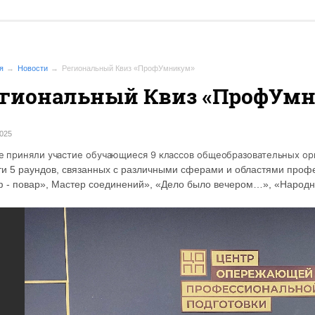
я
Новости
Региональный Квиз «ПрофУмникум»
егиональный Квиз «ПрофУм
2025
ре приняли участие обучающиеся 9 классов общеобразовательных о
ти 5 раундов, связанных с различными сферами и областями профе
 - повар», Мастер соединений», «Дело было вечером…», «Народн