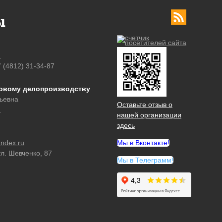
ы
u
7 (4812) 31-34-87
ровому делопроизводству
ьевна
Оставьте отзыв о
u
нашей организации
здесь
ndex.ru
Мы в Вконтакте!
ул. Шевченко, 87
Мы в Телеграмм!