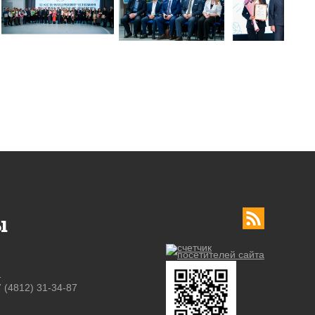
ы
u
7 (4812) 31-34-87