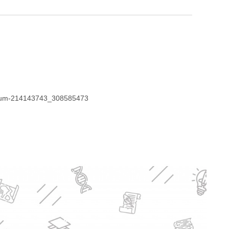
lbum-214143743_308585473