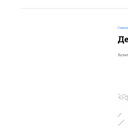
Главна
Де
Хоти