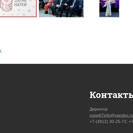
д
Контакт
Директор
copp67info@yandex.r
+7 (4812) 30-25-72; +