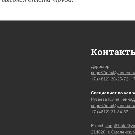
Контакт
Директор
copp67info@yandex.r
+7 (4812) 30-25-72; +
Специалист по кад
Рузаева Юлия Геннад
copp67info@yandex.r
+7 (4812) 31-34-87
E-mail:
copp67info@ya
214020, г. Смоленск, 