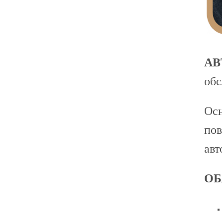
АВ
обс
Осн
пов
авт
ОБ