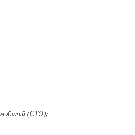
омобилей
(СТО);