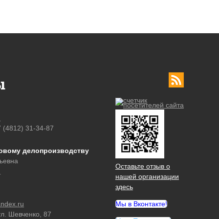
ы
u
7 (4812) 31-34-87
ровому делопроизводству
ьевна
Оставьте отзыв о
u
нашей организации
здесь
ndex.ru
Мы в Вконтакте!
ул. Шевченко, 87