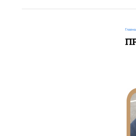
Главна
П