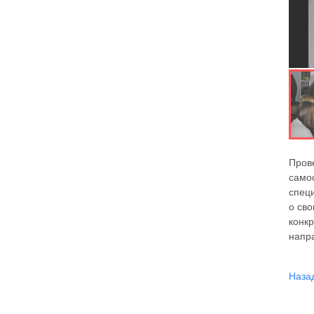
Пров
само
специ
о сво
конк
напр
Наза