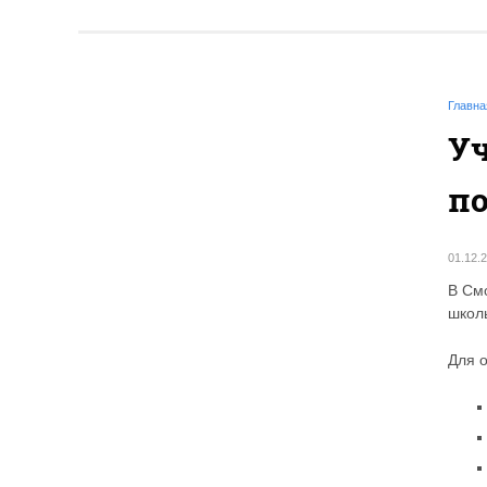
Главна
Уч
по
01.12.
В См
школь
Для 