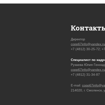
Контакт
Директор
copp67info@yandex.r
+7 (4812) 30-25-72; +
Специалист по кад
Рузаева Юлия Геннад
copp67info@yandex.r
+7 (4812) 31-34-87
E-mail:
copp67info@ya
214020, г. Смоленск, 